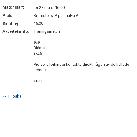
DOKUMENT
Matchstart:
lör 28 mars, 16:00
Plats:
Bromstens IP, planhalva A
KONTAKT
Samling:
15:00
Aktivitetsinfo:
Träningsmatch
9v9
Blåa ställ
3x25
Vid sent förhinder kontakta direkt någon av de kallade
ledarna.
/13U
<< Tillbaka