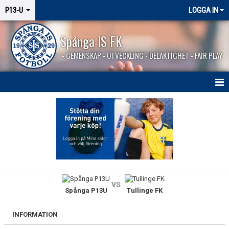
P13-U
LOGGA IN
Spånga IS FK
- GEMENSKAP - UTVECKLING - DELAKTIGHET - FAIR PLAY
HEM
NYHETER
KALENDER
MATCHER
vs
Spånga P13U
Tullinge FK
TRUPPEN
BILDGALLERI
INFORMATION