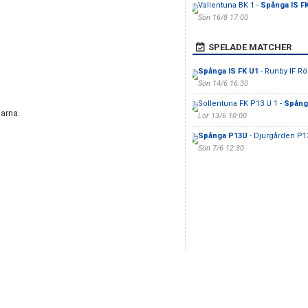
Vallentuna BK 1 -
Spånga IS F
Sön 16/8 17:00
SPELADE MATCHER
Spånga IS FK U1
- Runby IF R
Sön 14/6 16:30
Sollentuna FK P13 U 1 -
Spånga
darna.
Lör 13/6 10:00
Spånga P13U
- Djurgården P1
Sön 7/6 12:30