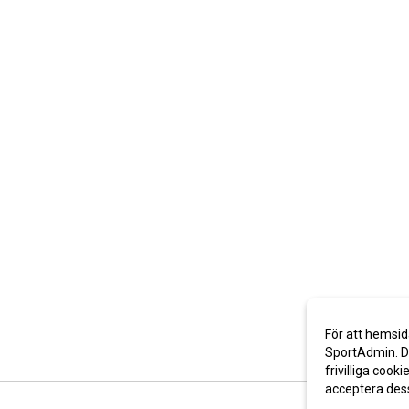
För att hemsid
SportAdmin. De
frivilliga cooki
acceptera des