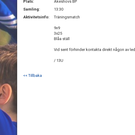
Plats:
Åkeshovs BP
Samling:
13:30
Aktivitetsinfo:
Träningsmatch
9v9
3x25
Blåa ställ
Vid sent förhinder kontakta direkt någon av le
/ 13U
<< Tillbaka