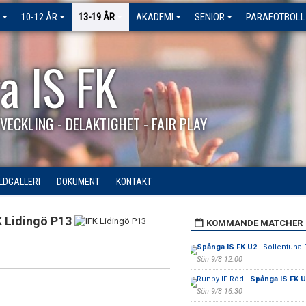
10-12 ÅR
13-19 ÅR
AKADEMI
SENIOR
PARAFOTBOLL
a IS FK
VECKLING - DELAKTIGHET - FAIR PLAY
ILDGALLERI
DOKUMENT
KONTAKT
K Lidingö P13
KOMMANDE MATCHER
Spånga IS FK U2
- Sollentuna 
Sön 9/8 12:00
Runby IF Röd -
Spånga IS FK U
Sön 9/8 16:30