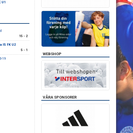
K U1
öd
15 - 2
 IS FK U2
5 - 1
WEBSHOP
3-19
VÅRA SPONSORER