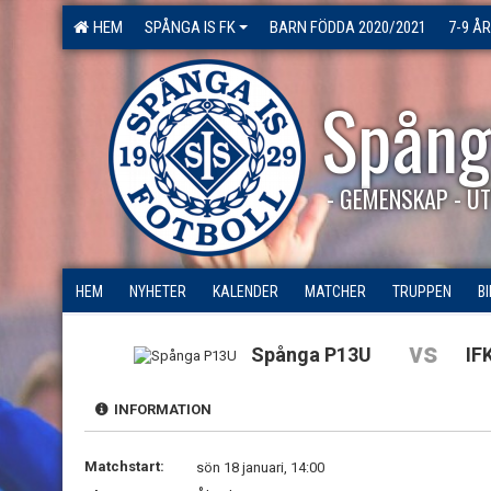
HEM
SPÅNGA IS FK
BARN FÖDDA 2020/2021
7-9 ÅR
Spång
- GEMENSKAP - UT
HEM
NYHETER
KALENDER
MATCHER
TRUPPEN
B
vs
Spånga P13U
IF
INFORMATION
Matchstart:
sön 18 januari, 14:00