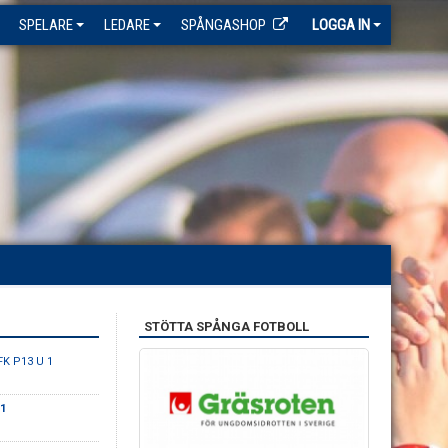
SPELARE
LEDARE
SPÅNGASHOP
LOGGA IN
STÖTTA SPÅNGA FOTBOLL
FK P13 U 1
1