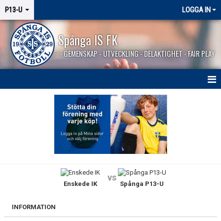
P13-U
LOGGA IN
Spånga IS FK
- GEMENSKAP - UTVECKLING - DELAKTIGHET - FAIR PLAY
HEM
NYHETER
KALENDER
MATCHER
vs
Enskede IK
Spånga P13-U
TRUPPEN
BILDGALLERI
INFORMATION