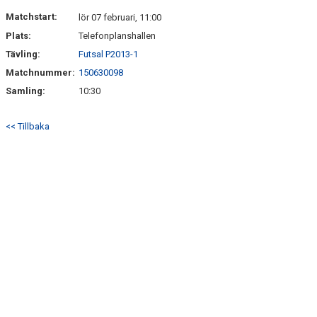
DOKUMENT
Matchstart:
lör 07 februari, 11:00
Plats:
Telefonplanshallen
KONTAKT
Tävling:
Futsal P2013-1
Matchnummer:
150630098
Samling:
10:30
<< Tillbaka