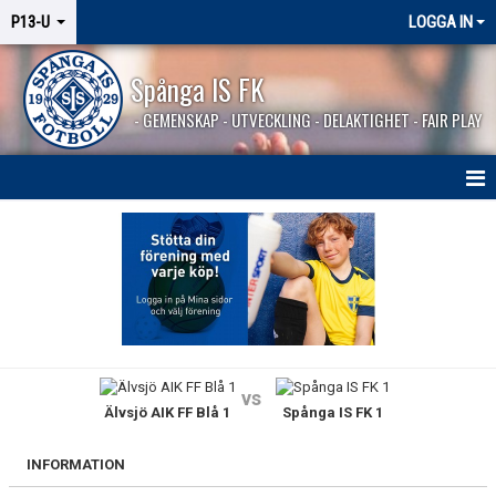
P13-U
LOGGA IN
Spånga IS FK
- GEMENSKAP - UTVECKLING - DELAKTIGHET - FAIR PLAY
HEM
NYHETER
KALENDER
MATCHER
vs
Älvsjö AIK FF Blå 1
Spånga IS FK 1
TRUPPEN
BILDGALLERI
INFORMATION