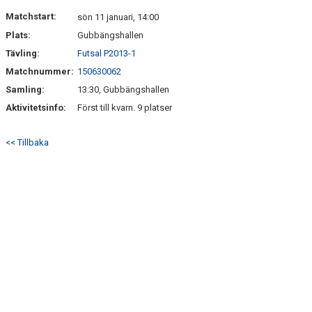
DOKUMENT
Matchstart:
sön 11 januari, 14:00
Plats:
Gubbängshallen
KONTAKT
Tävling:
Futsal P2013-1
Matchnummer:
150630062
Samling:
13:30, Gubbängshallen
Aktivitetsinfo:
Först till kvarn. 9 platser
<< Tillbaka