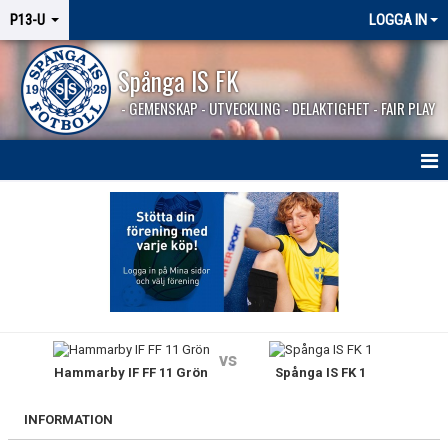
P13-U
LOGGA IN
Spånga IS FK
- GEMENSKAP - UTVECKLING - DELAKTIGHET - FAIR PLAY
HEM
NYHETER
KALENDER
MATCHER
vs
Hammarby IF FF 11 Grön
Spånga IS FK 1
TRUPPEN
BILDGALLERI
INFORMATION