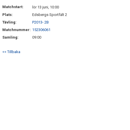
DOKUMENT
Matchstart:
lör 13 juni, 10:00
Plats:
Edsbergs Sportfält 2
KONTAKT
Tävling:
P2013- 2B
Matchnummer:
152306061
Samling:
09:00
<< Tillbaka