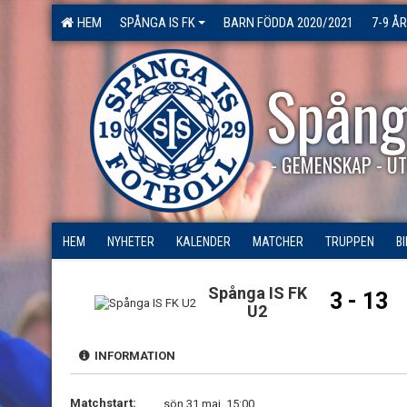
HEM
SPÅNGA IS FK
BARN FÖDDA 2020/2021
7-9 ÅR
Spång
- GEMENSKAP - UT
HEM
NYHETER
KALENDER
MATCHER
TRUPPEN
B
Spånga IS FK
3 - 13
U2
INFORMATION
Matchstart:
sön 31 maj, 15:00