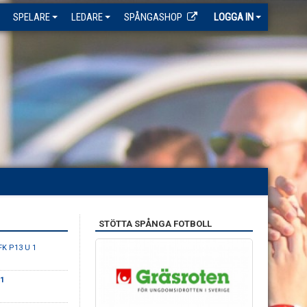
SPELARE
LEDARE
SPÅNGASHOP
LOGGA IN
STÖTTA SPÅNGA FOTBOLL
FK P13 U 1
1