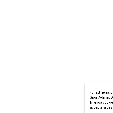
För att hemsid
SportAdmin. De
frivilliga cooki
acceptera des