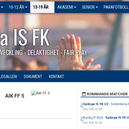
10-12 ÅR
13-19 ÅR
AKADEMI
SENIOR
PARAFOTBOLL
a IS FK
VECKLING - DELAKTIGHET - FAIR PLAY
ILDGALLERI
DOKUMENT
KONTAKT
KOMMANDE MATCHER
AIK FF 5
Spånga IS FK U2
- Sollentuna 
Sön 9/8 12:00
Runby IF Röd -
Spånga IS FK U
Sön 9/8 16:30