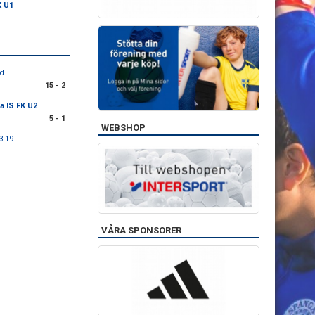
K U1
öd
15 - 2
 IS FK U2
5 - 1
WEBSHOP
3-19
VÅRA SPONSORER