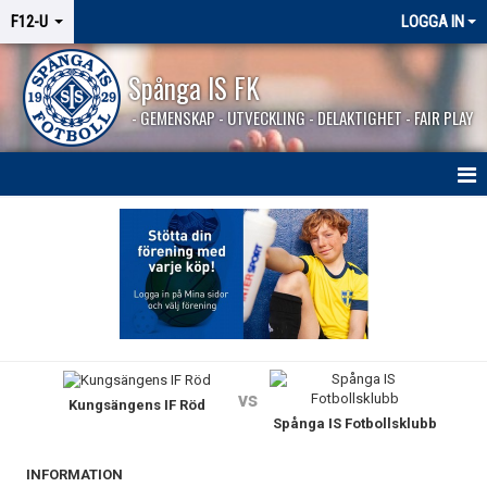
F12-U
LOGGA IN
Spånga IS FK
- GEMENSKAP - UTVECKLING - DELAKTIGHET - FAIR PLAY
HEM
NYHETER
KALENDER
MATCHER
vs
Kungsängens IF Röd
TRUPPEN
Spånga IS Fotbollsklubb
BILDGALLERI
INFORMATION