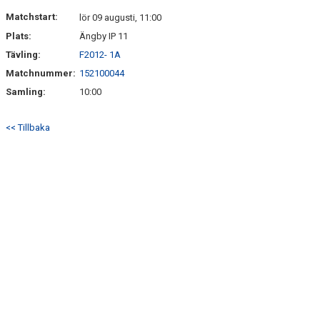
DOKUMENT
Matchstart:
lör 09 augusti, 11:00
Plats:
Ängby IP 11
KONTAKT
Tävling:
F2012- 1A
Matchnummer:
152100044
Samling:
10:00
<< Tillbaka