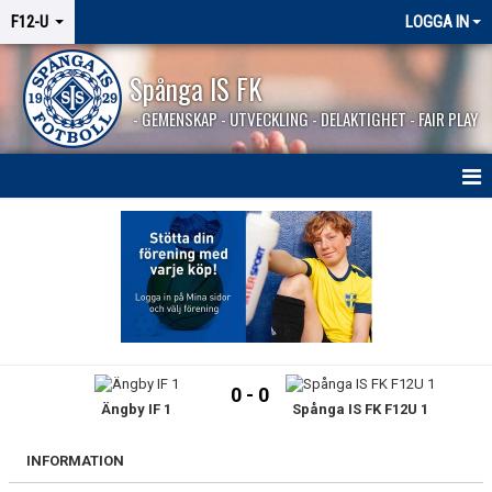
F12-U
LOGGA IN
Spånga IS FK
- GEMENSKAP - UTVECKLING - DELAKTIGHET - FAIR PLAY
HEM
NYHETER
KALENDER
MATCHER
0 - 0
Ängby IF 1
Spånga IS FK F12U 1
TRUPPEN
BILDGALLERI
INFORMATION