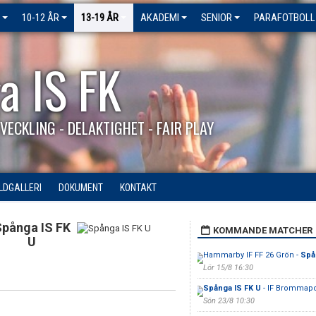
10-12 ÅR
13-19 ÅR
AKADEMI
SENIOR
PARAFOTBOLL
a IS FK
VECKLING - DELAKTIGHET - FAIR PLAY
ILDGALLERI
DOKUMENT
KONTAKT
pånga IS FK
KOMMANDE MATCHER
U
Hammarby IF FF 26 Grön -
Spå
Lör 15/8 16:30
Spånga IS FK U
- IF Brommapo
Sön 23/8 10:30