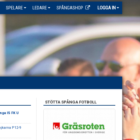
SPELARE
LEDARE
SPÅNGASHOP
LOGGA IN
STÖTTA SPÅNGA FOTBOLL
nga IS FK U
jkarna P12-9