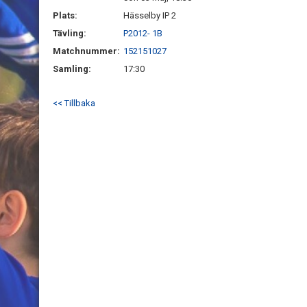
Plats:
Hässelby IP 2
Tävling:
P2012- 1B
Matchnummer:
152151027
Samling:
17:30
<< Tillbaka