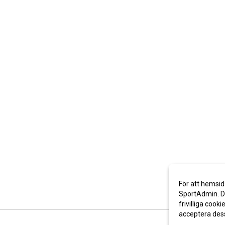
För att hemsid
SportAdmin. De
frivilliga cooki
acceptera des