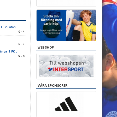
 FF 26 Grön
0 - 4
6 - 5
WEBSHOP
ånga IS FK U
5 - 0
VÅRA SPONSORER