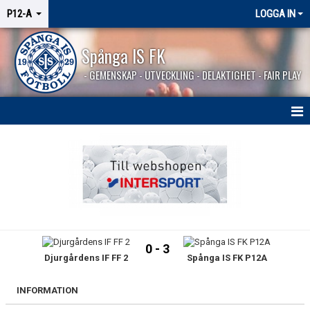
P12-A
LOGGA IN
Spånga IS FK
- GEMENSKAP - UTVECKLING - DELAKTIGHET - FAIR PLAY
HEM
NYHETER
KALENDER
MATCHER
0 - 3
Djurgårdens IF FF 2
Spånga IS FK P12A
TRUPPEN
LAGSPONSORER
INFORMATION