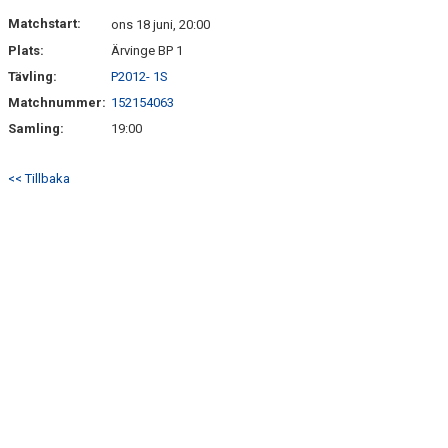
BILDGALLERI
Matchstart:
ons 18 juni, 20:00
Plats:
Ärvinge BP 1
DOKUMENT
Tävling:
P2012- 1S
KONTAKT
Matchnummer:
152154063
Samling:
19:00
<< Tillbaka