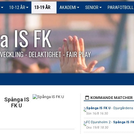
10-12 ÅR
13-19 ÅR
AKADEMI
SENIOR
PARAFOTBOLL
a IS FK
VECKLING - DELAKTIGHET - FAIR PLAY
KOMMANDE MATCHER
Spånga IS
FK U
Spånga IS FK U
- Djurgårdens 
Sön 16/8 16:30
FC Djursholm 2 -
Spånga IS F
Ons 19/8 18:30