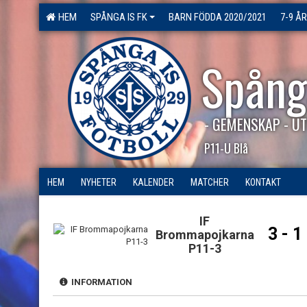
HEM
SPÅNGA IS FK
BARN FÖDDA 2020/2021
7-9 ÅR
Spång
- GEMENSKAP - UT
P11-U Blå
HEM
NYHETER
KALENDER
MATCHER
KONTAKT
IF
3 - 1
Brommapojkarna
P11-3
INFORMATION