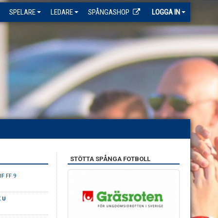
SPELARE
LEDARE
SPÅNGASHOP
LOGGA IN
STÖTTA SPÅNGA FOTBOLL
IF FF 9
K U