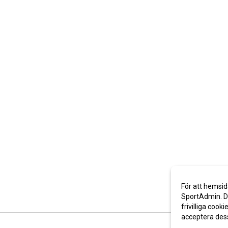
För att hemsid
SportAdmin. De
frivilliga cooki
acceptera des