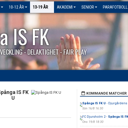
10-12 ÅR
13-19 ÅR
AKADEMI
SENIOR
PARAFOTBOLL
a IS FK
VECKLING - DELAKTIGHET - FAIR PLAY
Spånga IS FK
KOMMANDE MATCHER
U
Spånga IS FK U
- Djurgårdens 
Sön 16/8 16:30
FC Djursholm 2 -
Spånga IS F
Ons 19/8 18:30