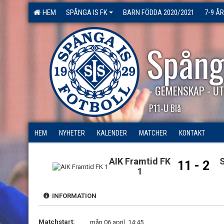
HEM
SPÅNGA IS FK
BARN FÖDDA 2020/2021
7-9 ÅR
Spång
- GEMENSKAP - UT
P11-U Blå
HEM
NYHETER
KALENDER
MATCHER
KONTAKT
AIK Framtid FK
11 - 2
1
INFORMATION
Matchstart:
mån 06 april, 14:45