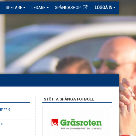
SPELARE
LEDARE
SPÅNGASHOP
LOGGA IN
STÖTTA SPÅNGA FOTBOLL
IF FF 9
K U