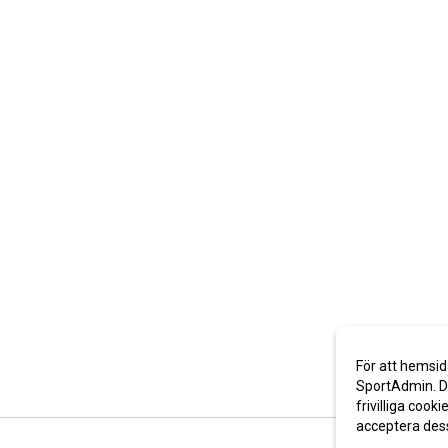
För att hemsid
SportAdmin. De
frivilliga cooki
acceptera des