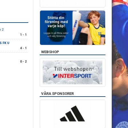
m 2
1 - 1
S FK U
4 - 1
WEBSHOP
0 - 2
VÅRA SPONSORER