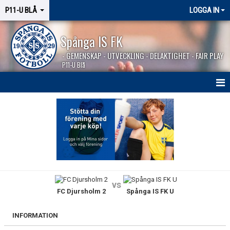
P11-U BLÅ
LOGGA IN
Spånga IS FK
- GEMENSKAP - UTVECKLING - DELAKTIGHET - FAIR PLAY
P11-U Blå
HEM
NYHETER
KALENDER
MATCHER
vs
FC Djursholm 2
Spånga IS FK U
KONTAKT
INFORMATION