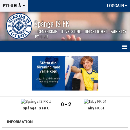
P11-U BLÅ
LOGGA IN
Spånga IS FK
- GEMENSKAP - UTVECKLING - DELAKTIGHET - FAIR PLAY
P11-U Blå
HEM
NYHETER
KALENDER
MATCHER
0 - 2
Spånga IS FK U
Täby FK 51
KONTAKT
INFORMATION