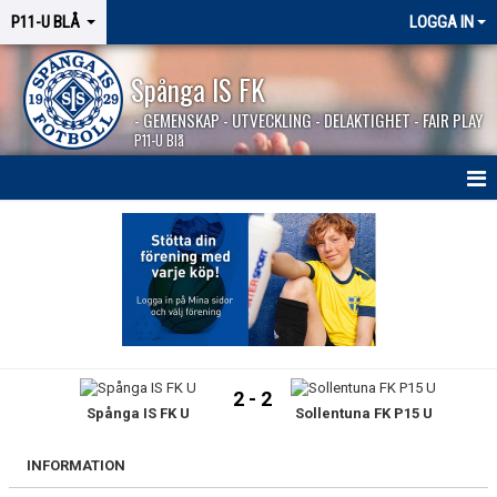
P11-U BLÅ
LOGGA IN
Spånga IS FK
- GEMENSKAP - UTVECKLING - DELAKTIGHET - FAIR PLAY
P11-U Blå
HEM
NYHETER
KALENDER
MATCHER
2 - 2
Spånga IS FK U
Sollentuna FK P15 U
KONTAKT
INFORMATION