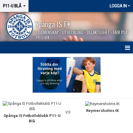
P11-U BLÅ
LOGGA IN
Spånga IS FK
- GEMENSKAP - UTVECKLING - DELAKTIGHET - FAIR PLAY
P11-U Blå
HEM
NYHETER
KALENDER
MATCHER
Reymersholms IK
KONTAKT
vs
Spånga IS Fotbollsklubb P11-U
Blå