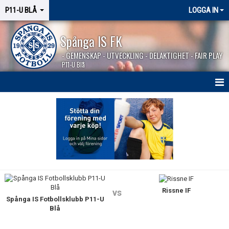
P11-U BLÅ
LOGGA IN
Spånga IS FK
- GEMENSKAP - UTVECKLING - DELAKTIGHET - FAIR PLAY
P11-U Blå
HEM
NYHETER
KALENDER
MATCHER
Rissne IF
KONTAKT
vs
Spånga IS Fotbollsklubb P11-U
Blå