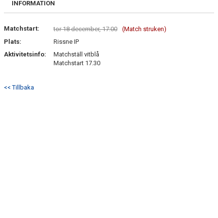
INFORMATION
Matchstart:
tor 18 december, 17:00
(Match struken)
Plats:
Rissne IP
Aktivitetsinfo:
Matchställ vitblå
Matchstart 17.30
<< Tillbaka