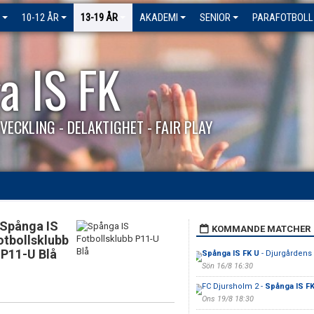
10-12 ÅR
13-19 ÅR
AKADEMI
SENIOR
PARAFOTBOLL
a IS FK
VECKLING - DELAKTIGHET - FAIR PLAY
Spånga IS
KOMMANDE MATCHER
otbollsklubb
P11-U Blå
Spånga IS FK U
- Djurgårdens 
Sön 16/8 16:30
FC Djursholm 2 -
Spånga IS F
Ons 19/8 18:30