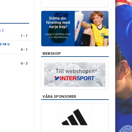
m 2
1 - 1
S FK U
4 - 1
WEBSHOP
0 - 2
VÅRA SPONSORER