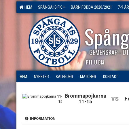
HEM
SPÅNGA IS FK
BARN FÖDDA 2020/2021
7-9 ÅR
Spång
- GEMENSKAP - UT
P11-U Blå
HEM
NYHETER
KALENDER
MATCHER
KONTAKT
Brommapojkarna
vs
F
11-15
INFORMATION