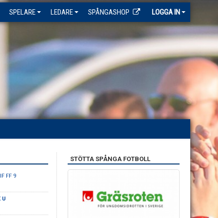
SPELARE
LEDARE
SPÅNGASHOP
LOGGA IN
STÖTTA SPÅNGA FOTBOLL
IF FF 9
K U