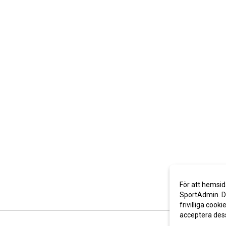
För att hemsid
SportAdmin. De
frivilliga cooki
acceptera des