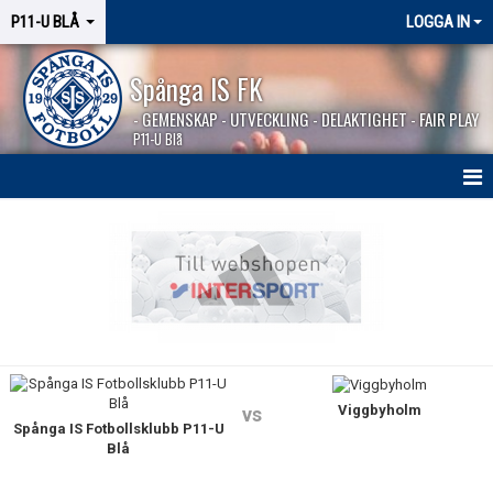
P11-U BLÅ
LOGGA IN
Spånga IS FK
- GEMENSKAP - UTVECKLING - DELAKTIGHET - FAIR PLAY
P11-U Blå
HEM
NYHETER
KALENDER
MATCHER
Viggbyholm
KONTAKT
vs
Spånga IS Fotbollsklubb P11-U
Blå