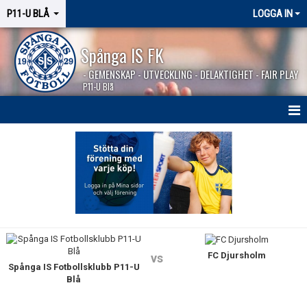
P11-U BLÅ
LOGGA IN
Spånga IS FK
- GEMENSKAP - UTVECKLING - DELAKTIGHET - FAIR PLAY
P11-U Blå
HEM
NYHETER
KALENDER
MATCHER
FC Djursholm
KONTAKT
vs
Spånga IS Fotbollsklubb P11-U
Blå