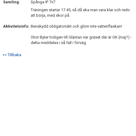
Samling:
Spånga IP 7v7
Träningen startar 17.45, så då ska man vara klar och redo
att börja, med skor på.
Aktivitetsinfo:
Benskydd obligatoriskt och glöm inte vattenflaskan!
Obs! Byter troligen till Gläntan när gräset där är OK (maj?) -
detta meddelas i så fall i förväg.
<< Tillbaka