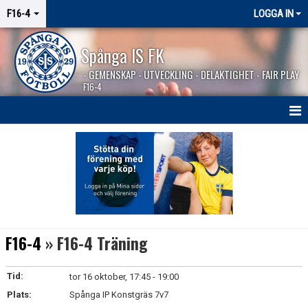
F16-4
LOGGA IN
Spånga IS FK
- GEMENSKAP - UTVECKLING - DELAKTIGHET - FAIR PLAY
F16-4
HEM
NYHETER
KALENDER
MATCHER
F16-4
» F16-4 Träning
KONTAKT
Tid:
tor 16 oktober, 17:45 - 19:00
SPONSORER
Plats:
Spånga IP Konstgräs 7v7