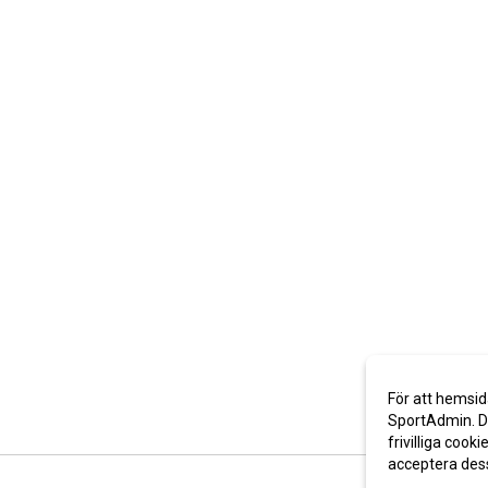
För att hemsid
SportAdmin. De
frivilliga cooki
acceptera des