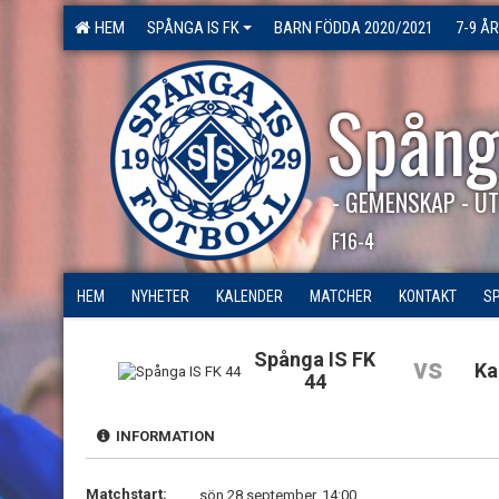
HEM
SPÅNGA IS FK
BARN FÖDDA 2020/2021
7-9 ÅR
Spång
- GEMENSKAP - UT
F16-4
HEM
NYHETER
KALENDER
MATCHER
KONTAKT
S
Spånga IS FK
vs
Ka
44
INFORMATION
Matchstart:
sön 28 september, 14:00