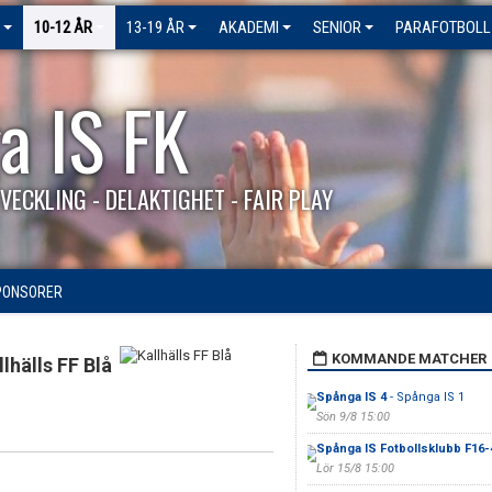
10-12 ÅR
13-19 ÅR
AKADEMI
SENIOR
PARAFOTBOLL
a IS FK
VECKLING - DELAKTIGHET - FAIR PLAY
PONSORER
KOMMANDE MATCHER
llhälls FF Blå
Spånga IS 4
- Spånga IS 1
Sön 9/8 15:00
Spånga IS Fotbollsklubb F16-
Lör 15/8 15:00