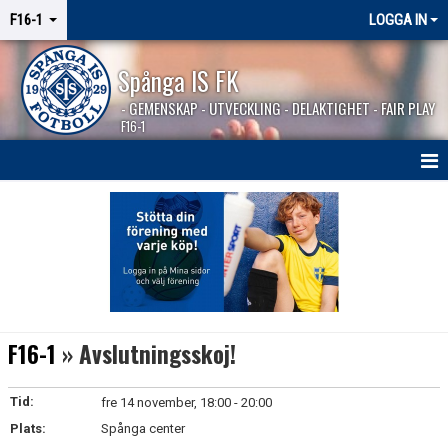
F16-1
LOGGA IN
Spånga IS FK
- GEMENSKAP - UTVECKLING - DELAKTIGHET - FAIR PLAY
F16-1
HEM
NYHETER
KALENDER
MATCHER
F16-1
» Avslutningsskoj!
KONTAKT
Tid:
fre 14 november, 18:00 - 20:00
Plats:
Spånga center