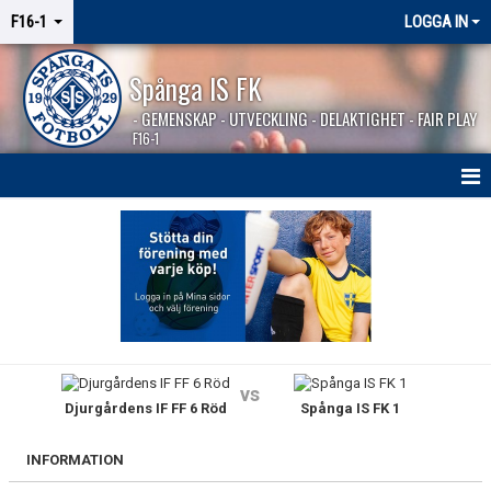
F16-1
LOGGA IN
Spånga IS FK
- GEMENSKAP - UTVECKLING - DELAKTIGHET - FAIR PLAY
F16-1
HEM
NYHETER
KALENDER
MATCHER
vs
Djurgårdens IF FF 6 Röd
Spånga IS FK 1
KONTAKT
INFORMATION