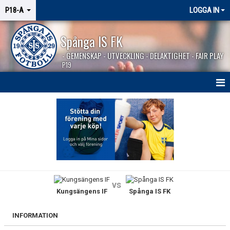
P18-A
LOGGA IN
Spånga IS FK
- GEMENSKAP - UTVECKLING - DELAKTIGHET - FAIR PLAY
P19
HEM
NYHETER
KALENDER
TRUPPEN
vs
Kungsängens IF
Spånga IS FK
MATCHER
BILDGALLERI
INFORMATION