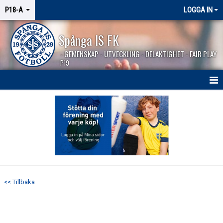
P18-A
LOGGA IN
Spånga IS FK
- GEMENSKAP - UTVECKLING - DELAKTIGHET - FAIR PLAY
P19
HEM
NYHETER
KALENDER
TRUPPEN
<< Tillbaka
MATCHER
BILDGALLERI