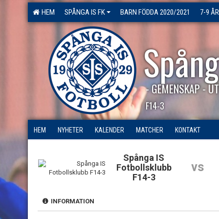
HEM
SPÅNGA IS FK
BARN FÖDDA 2020/2021
7-9 ÅR
Spång
- GEMENSKAP - UT
F14-3
HEM
NYHETER
KALENDER
MATCHER
KONTAKT
Spånga IS
vs
Fotbollsklubb
F14-3
INFORMATION