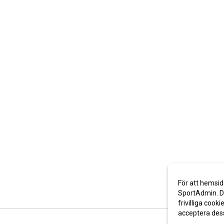
För att hemsid
SportAdmin. De
frivilliga cooki
acceptera des