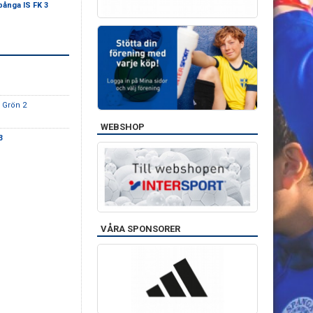
pånga IS FK 3
K Grön 2
WEBSHOP
3
VÅRA SPONSORER