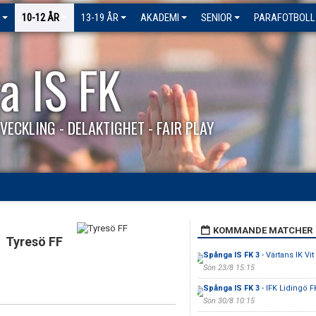
10-12 ÅR
13-19 ÅR
AKADEMI
SENIOR
PARAFOTBOLL
a IS FK
VECKLING - DELAKTIGHET - FAIR PLAY
KOMMANDE MATCHER
Tyresö FF
Spånga IS FK 3
- Värtans IK Vit
Sön 23/8 15:15
Spånga IS FK 3
- IFK Lidingö FK
Sön 30/8 10:15