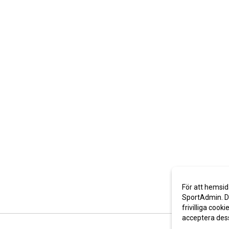
För att hemsid
SportAdmin. De
frivilliga cooki
acceptera des