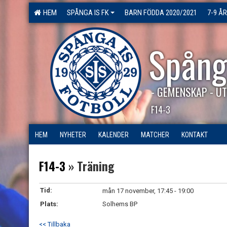
HEM
SPÅNGA IS FK
BARN FÖDDA 2020/2021
7-9 ÅR
Spång
- GEMENSKAP - UT
F14-3
HEM
NYHETER
KALENDER
MATCHER
KONTAKT
F14-3
» Träning
Tid:
mån 17 november, 17:45 - 19:00
Plats:
Solhems BP
<< Tillbaka