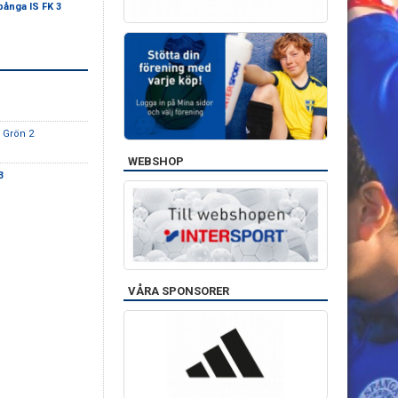
pånga IS FK 3
K Grön 2
WEBSHOP
3
VÅRA SPONSORER