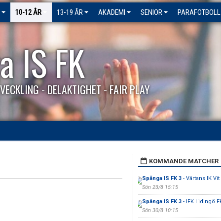
10-12 ÅR
13-19 ÅR
AKADEMI
SENIOR
PARAFOTBOLL
a IS FK
VECKLING - DELAKTIGHET - FAIR PLAY
KOMMANDE MATCHER
Spånga IS FK 3
- Värtans IK Vit
Sön 23/8 15:15
Spånga IS FK 3
- IFK Lidingö FK
Sön 30/8 10:15