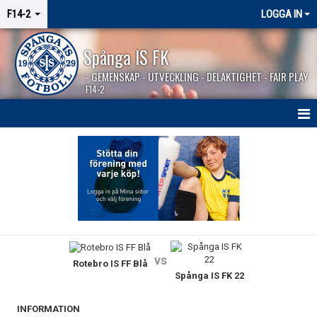
F14-2
LOGGA IN
Spånga IS FK
- GEMENSKAP - UTVECKLING - DELAKTIGHET - FAIR PLAY
F14-2
HEM
NYHETER
KALENDER
MATCHER
vs
Rotebro IS FF Blå
KONTAKT
Spånga IS FK 22
INFORMATION