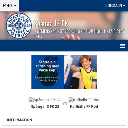
F14-2
LOGGA IN
Spånga IS FK
- GEMENSKAP - UTVECKLING - DELAKTIGHET - FAIR PLAY
F14-2
HEM
NYHETER
KALENDER
MATCHER
vs
Spånga IS FK 22
Kallhälls FF Röd
KONTAKT
INFORMATION