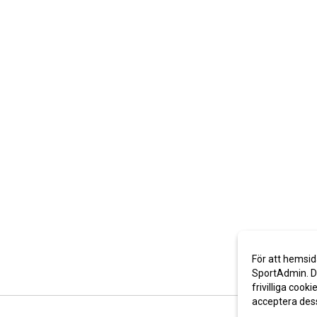
För att hemsid
SportAdmin. De
frivilliga cooki
acceptera des