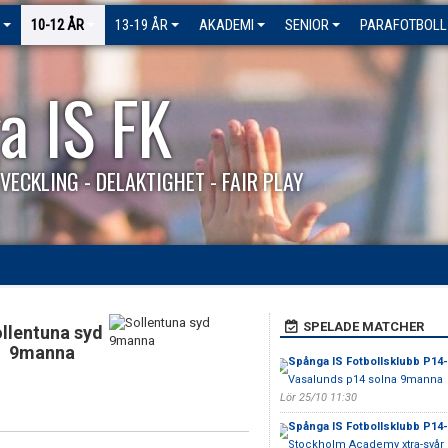
10-12 ÅR
13-19 ÅR
AKADEMI
SENIOR
PARAFOTBOLL
a IS FK
VECKLING - DELAKTIGHET - FAIR PLAY
SPELADE MATCHER
llentuna syd
9manna
Spånga IS Fotbollsklubb P14
Vasalunds p14 solna 9manna
Lör 25/10 11:30
Spånga IS Fotbollsklubb P14
Stockholm Academy xtra-svår