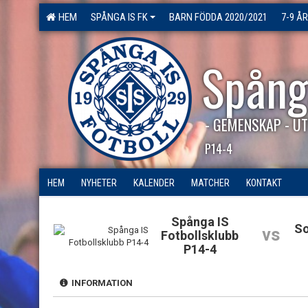
HEM
SPÅNGA IS FK
BARN FÖDDA 2020/2021
7-9 ÅR
Spång
- GEMENSKAP - UT
P14-4
HEM
NYHETER
KALENDER
MATCHER
KONTAKT
Spånga IS
So
vs
Fotbollsklubb
P14-4
INFORMATION