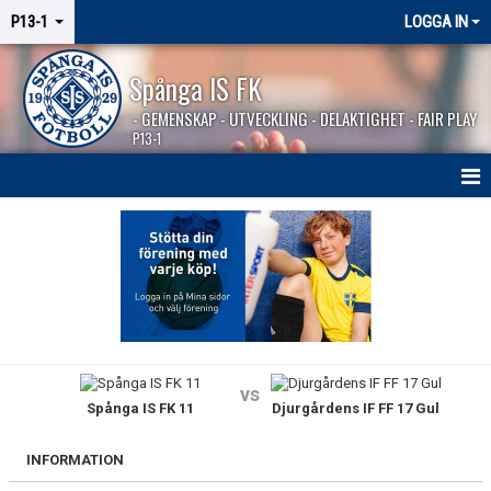
P13-1
LOGGA IN
Spånga IS FK
- GEMENSKAP - UTVECKLING - DELAKTIGHET - FAIR PLAY
P13-1
HEM
NYHETER
KALENDER
MATCHER
vs
Spånga IS FK 11
Djurgårdens IF FF 17 Gul
KONTAKT
INFORMATION