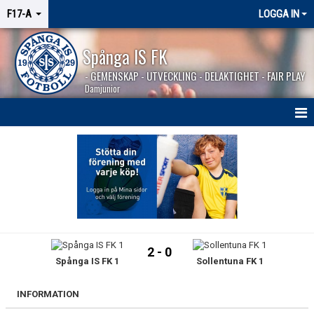
F17-A
LOGGA IN
Spånga IS FK
- GEMENSKAP - UTVECKLING - DELAKTIGHET - FAIR PLAY
Damjunior
HEM
NYHETER
KALENDER
MATCHER
2 - 0
Spånga IS FK 1
Sollentuna FK 1
BILDGALLERI
KONTAKT
INFORMATION