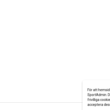
För att hemsid
SportAdmin. De
frivilliga cooki
acceptera des