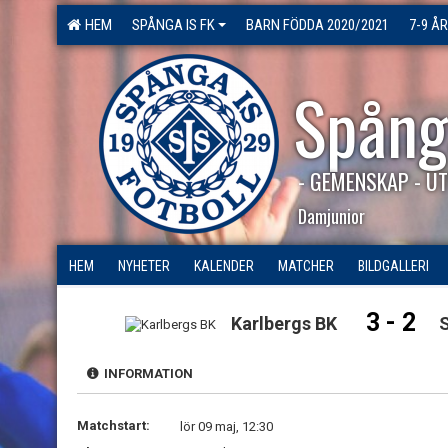
HEM
SPÅNGA IS FK
BARN FÖDDA 2020/2021
7-9 ÅR
Spång
- GEMENSKAP - UT
Damjunior
HEM
NYHETER
KALENDER
MATCHER
BILDGALLERI
3 - 2
Karlbergs BK
INFORMATION
Matchstart:
lör 09 maj, 12:30