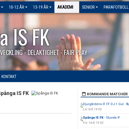
10-12 ÅR
13-19 ÅR
AKADEMI
SENIOR
PARAFOTBOLL
a IS FK
VECKLING - DELAKTIGHET - FAIR PLAY
KONTAKT
Spånga IS FK
KOMMANDE MATCHER
Djurgårdens IF FF DJ-1 Gul -
S
Lör 8/8 14:00
Spånga IS FK
- Stuvsta IF
Fre 14/8 19:00