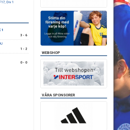
F17, Div 1
 1
3 - 6
9U
1 - 2
WEBSHOP
0 - 0
VÅRA SPONSORER