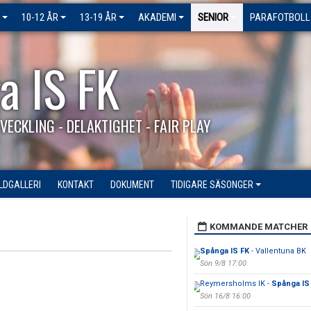
10-12 ÅR
13-19 ÅR
AKADEMI
SENIOR
PARAFOTBOLL
a IS FK
VECKLING - DELAKTIGHET - FAIR PLAY
ILDGALLERI
KONTAKT
DOKUMENT
TIDIGARE SÄSONGER
KOMMANDE MATCHER
Spånga IS FK
- Vallentuna BK
Sön 9/8 17:00
Reymersholms IK -
Spånga IS
Sön 16/8 16:00