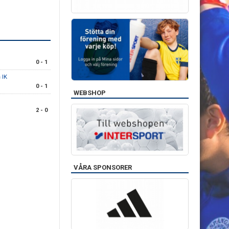
0 - 1
 IK
0 - 1
WEBSHOP
2 - 0
VÅRA SPONSORER