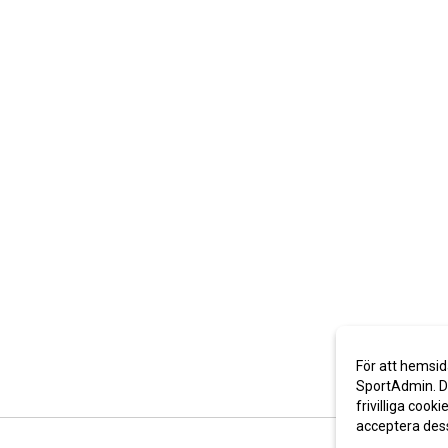
För att hemsid
SportAdmin. De
frivilliga cooki
acceptera des