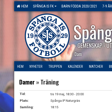
HEM
SPÅNGA IS FK
BARN FÖDDA 2020/2021
7-9 ÅR
Spång
- GEMENSKAP - UT
Dam
HEM
NYHETER
TRUPPEN
KALENDER
MATCHER
B
Damer
» Träning
Tid:
tis 19 maj, 18:30 - 20:00
Plats:
Spånga IP Naturgräs
Samling:
18:15