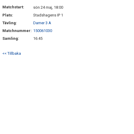
KONTAKT
Matchstart:
sön 24 maj, 18:00
Plats:
Stadshagens IP 1
DOKUMENT
Tävling:
Damer 3 A
TIDIGARE SÄSONGER
Matchnummer:
150061030
Samling:
16:45
<< Tillbaka