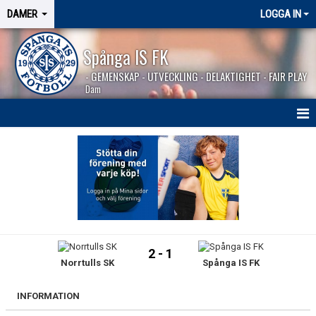
DAMER
LOGGA IN
Spånga IS FK
- GEMENSKAP - UTVECKLING - DELAKTIGHET - FAIR PLAY
Dam
HEM
NYHETER
TRUPPEN
KALENDER
2 - 1
Norrtulls SK
Spånga IS FK
MATCHER
BILDGALLERI
INFORMATION