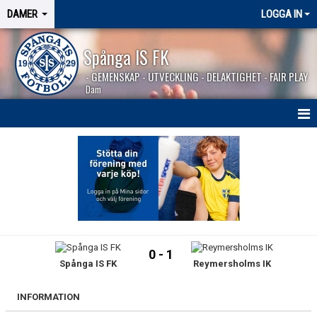
DAMER
LOGGA IN
Spånga IS FK
- GEMENSKAP - UTVECKLING - DELAKTIGHET - FAIR PLAY
Dam
HEM
NYHETER
TRUPPEN
KALENDER
0 - 1
Spånga IS FK
Reymersholms IK
MATCHER
BILDGALLERI
INFORMATION