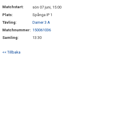
KONTAKT
Matchstart:
sön 07 juni, 15:00
Plats:
Spånga IP 1
DOKUMENT
Tävling:
Damer 3 A
TIDIGARE SÄSONGER
Matchnummer:
150061036
Samling:
13:30
<< Tillbaka