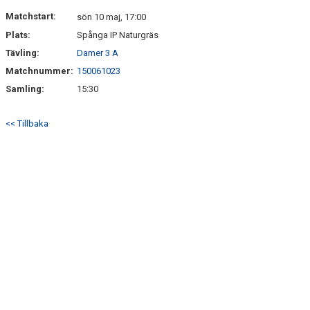
KONTAKT
Matchstart:
sön 10 maj, 17:00
Plats:
Spånga IP Naturgräs
DOKUMENT
Tävling:
Damer 3 A
TIDIGARE SÄSONGER
Matchnummer:
150061023
Samling:
15:30
<< Tillbaka