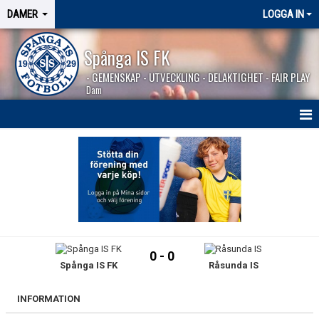
DAMER
LOGGA IN
Spånga IS FK
- GEMENSKAP - UTVECKLING - DELAKTIGHET - FAIR PLAY
Dam
HEM
NYHETER
TRUPPEN
KALENDER
0 - 0
Spånga IS FK
Råsunda IS
MATCHER
BILDGALLERI
INFORMATION