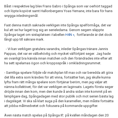
Båst i respektive lag blev Frans Gabro i Spånga som var oerhört taggad
och löpte kopiöst samt Hallonbergens Yoas Yemane, inte bara för hans
snygga inledningsmål.
Fast denna match saknade verkligen inte Spånga spelförmåga, det var
kul att se hur laget tog sig an serieledarna. Genom segern släppte
Spånga taget om sistaplatsen i tabellen
H4N »
, fortfarande är det dock
långt upp till säkrare mark.
- Vi kan verkligen gratulera varandra, inleder Spångas tränare Jannis
Pappas, det var en välbehövlig och mycket välförtjänt seger. Jag hade
en ovanligt bra känsla innan matchen och den förändrades inte efter att
ha sett spelarnas ögon och kroppsspråk i omklädningsrummet.
- Samtliga spelare följde vår matchplan till max och var beredda att göra
det lilla extra som krävdes för att vinna, fortsätter han, jag skulle kunna
lyfta fram rätt många spelare som förtjänar beröm, men jag väljer att
nämna kollektivet, för det var verkligen en laginsats. Lagets första seger
dröjde innan den kom, men den kunde å andra sidan inte kommit på en
lämpligare dag, Spångadagen med stor publik och mot serien bästa lag
i dagsläget. Vi ska så klart suga på den karamellen, men måste fortsätta
att jobba målmedvetet och fokusera på kommande uppgifter.
Även nästa match spelas på Spånga IP, på kvällen måndagen den 20