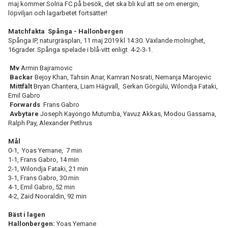
maj kommer Solna FC på besök, det ska bli kul att se om energin,
löpviljan och lagarbetet fortsätter!
Matchfakta Spånga - Hallonbergen
Spånga IP, naturgräsplan, 11 maj 2019 kl 14:30. Växlande molnighet,
16grader. Spånga spelade i blå-vitt enligt 4-2-3-1.
Mv
Armin Bajramovic
Backar
Bejoy Khan, Tahsin Anar, Kamran Nosrati, Nemanja Marojevic
Mittfält
Bryan Chantera, Liam Hägvall, Serkan Görgülü, Wilondja Fataki,
Emil Gabro
Forwards
Frans Gabro
Avbytare
Joseph Kayongo Mutumba, Yavuz Akkas, Modou Gassama,
Ralph Pay, Alexander Pethrus
Mål
0-1, Yoas Yemane, 7 min
1-1, Frans Gabro, 14 min
2-1, Wilondja Fataki, 21 min
3-1, Frans Gabro, 30 min
4-1, Emil Gabro, 52 min
4-2, Zaid Nooraldin, 92 min
Bäst i lagen
Hallonbergen:
Yoas Yemane