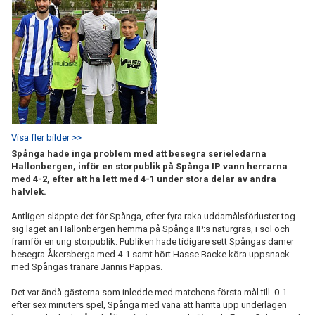
Visa fler bilder >>
Spånga hade inga problem med att besegra serieledarna
Hallonbergen, inför en storpublik på Spånga IP vann herrarna
med 4-2, efter att ha lett med 4-1 under stora delar av andra
halvlek.
Äntligen släppte det för Spånga, efter fyra raka uddamålsförluster tog
sig laget an Hallonbergen hemma på Spånga IP:s naturgräs, i sol och
framför en ung storpublik. Publiken hade tidigare sett Spångas damer
besegra Åkersberga med 4-1 samt hört Hasse Backe köra uppsnack
med Spångas tränare Jannis Pappas.
Det var ändå gästerna som inledde med matchens första mål till 0-1
efter sex minuters spel, Spånga med vana att hämta upp underlägen