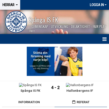
HERRAR
LOGGA IN
Spånga IS FK
- GEMENSKAP - UTVECKLING - DELAKTIGHET - FAIR PLAY
Herr
HEM
NYHETER
SÄSONGEN 2026
KALENDER
4 - 2
Spånga IS FK
Hallonbergens IF
MATCHER
BILDGALLERI
INFORMATION
REFERAT