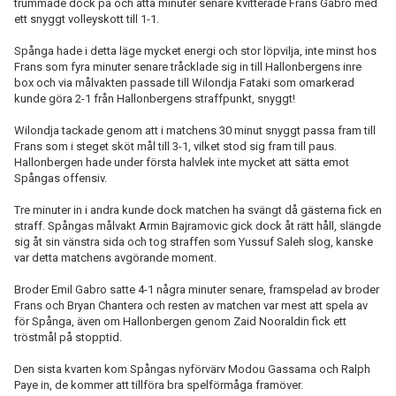
trummade dock på och åtta minuter senare kvitterade Frans Gabro med
ett snyggt volleyskott till 1-1.
Spånga hade i detta läge mycket energi och stor löpvilja, inte minst hos
Frans som fyra minuter senare tråcklade sig in till Hallonbergens inre
box och via målvakten passade till Wilondja Fataki som omarkerad
kunde göra 2-1 från Hallonbergens straffpunkt, snyggt!
Wilondja tackade genom att i matchens 30 minut snyggt passa fram till
Frans som i steget sköt mål till 3-1, vilket stod sig fram till paus.
Hallonbergen hade under första halvlek inte mycket att sätta emot
Spångas offensiv.
Tre minuter in i andra kunde dock matchen ha svängt då gästerna fick en
straff. Spångas målvakt Armin Bajramovic gick dock åt rätt håll, slängde
sig åt sin vänstra sida och tog straffen som Yussuf Saleh slog, kanske
var detta matchens avgörande moment.
Broder Emil Gabro satte 4-1 några minuter senare, framspelad av broder
Frans och Bryan Chantera och resten av matchen var mest att spela av
för Spånga, även om Hallonbergen genom Zaid Nooraldin fick ett
tröstmål på stopptid.
Den sista kvarten kom Spångas nyförvärv Modou Gassama och Ralph
Paye in, de kommer att tillföra bra spelförmåga framöver.