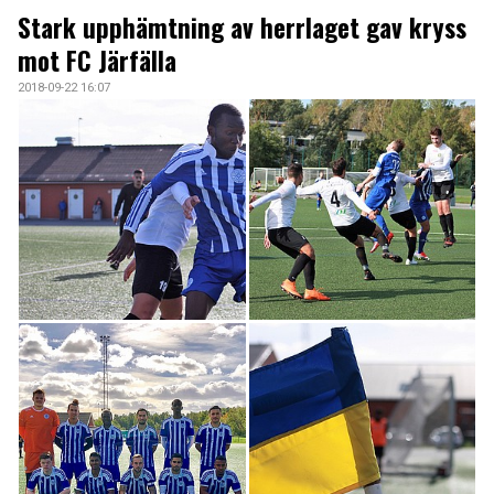
ARKIV 2024-23
Stark upphämtning av herrlaget gav kryss
mot FC Järfälla
ARKIV 2022-20
2018-09-22 16:07
ARKIV 2019-17
DOKUMENT
KONTAKT