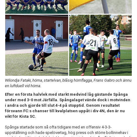
Wilondja Fataki, hörna, startelvan, blåsig hörnflagga, Frans Gabro och ännu
en luftduell vid hörna.
Efter en första halvlek med starkt medvind låg gästande Spånga
under med 3-0 mot Järfälla. Spångalaget vände dock i motvinden
i andra och gjorde till slut 4-4 på stopptid. Genom resultatet
försvann FC:s chanser till kvalplatsen uppåt i div 4N, den är nu
vikt för Kista SC.
Spånga startade som så ofta tidigare med en offensiv 4-3-3-
uppställning och hade spelövertag, hög press och större bollinnehav i