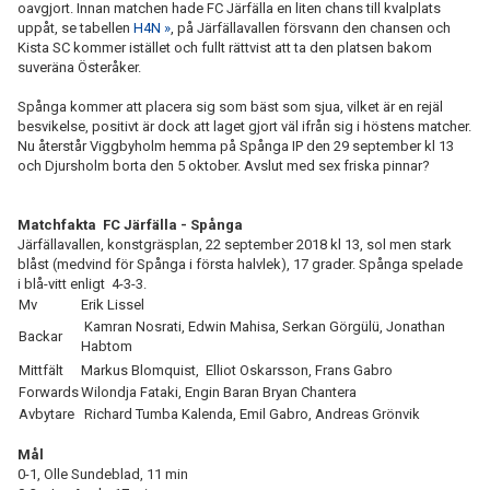
oavgjort. Innan matchen hade FC Järfälla en liten chans till kvalplats
uppåt, se tabellen
H4N »
, på Järfällavallen försvann den chansen och
Kista SC kommer istället och fullt rättvist att ta den platsen bakom
suveräna Österåker.
Spånga kommer att placera sig som bäst som sjua, vilket är en rejäl
besvikelse, positivt är dock att laget gjort väl ifrån sig i höstens matcher.
Nu återstår Viggbyholm hemma på Spånga IP den 29 september kl 13
och Djursholm borta den 5 oktober. Avslut med sex friska pinnar?
Matchfakta FC Järfälla - Spånga
Järfällavallen, konstgräsplan, 22 september 2018 kl 13, sol men stark
blåst (medvind för Spånga i första halvlek), 17 grader. Spånga spelade
i blå-vitt enligt 4-3-3.
Mv
Erik Lissel
Kamran Nosrati, Edwin Mahisa, Serkan Görgülü, Jonathan
Backar
Habtom
Mittfält
Markus Blomquist, Elliot Oskarsson, Frans Gabro
Forwards
Wilondja Fataki, Engin Baran Bryan Chantera
Avbytare
Richard Tumba Kalenda, Emil Gabro, Andreas Grönvik
Mål
0-1, Olle Sundeblad, 11 min