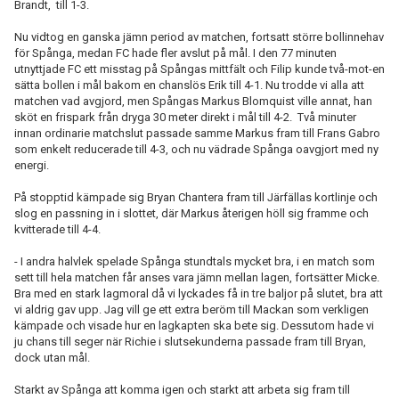
Brandt, till 1-3.
Nu vidtog en ganska jämn period av matchen, fortsatt större bollinnehav
för Spånga, medan FC hade fler avslut på mål. I den 77 minuten
utnyttjade FC ett misstag på Spångas mittfält och Filip kunde två-mot-en
sätta bollen i mål bakom en chanslös Erik till 4-1. Nu trodde vi alla att
matchen vad avgjord, men Spångas Markus Blomquist ville annat, han
sköt en frispark från dryga 30 meter direkt i mål till 4-2. Två minuter
innan ordinarie matchslut passade samme Markus fram till Frans Gabro
som enkelt reducerade till 4-3, och nu vädrade Spånga oavgjort med ny
energi.
På stopptid kämpade sig Bryan Chantera fram till Järfällas kortlinje och
slog en passning in i slottet, där Markus återigen höll sig framme och
kvitterade till 4-4.
- I andra halvlek spelade Spånga stundtals mycket bra, i en match som
sett till hela matchen får anses vara jämn mellan lagen, fortsätter Micke.
Bra med en stark lagmoral då vi lyckades få in tre baljor på slutet, bra att
vi aldrig gav upp. Jag vill ge ett extra beröm till Mackan som verkligen
kämpade och visade hur en lagkapten ska bete sig. Dessutom hade vi
ju chans till seger när Richie i slutsekunderna passade fram till Bryan,
dock utan mål.
Starkt av Spånga att komma igen och starkt att arbeta sig fram till