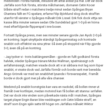
medvinden i första halvlek, inklusive ett antal avslut på mål. Det var dock
Järfälla som fick första, största målchansen, domaren Cetin Kocer
blåste straff redan i matchens tredje minut sedan Spångas Bryan
Chantera fällt en FC-spelare, erfarne Filip Björklund slog dock straffen
utanför till vänster o Spångas målvakt Erik Lissel. Erik fick dock vittja sin
kasse åtta minuter senare sedan Olle Sundeblad gjort 1-0 på en hörna
med efterföljande flipperspel i inre boxen.
Fortsatt Spånga press, men sex minuter senare gjorde Jan Ayob 2-0 på
en kontring. laget utnyttjade ständigt Spångamisstag och kontrade
snabbt och effektivt via sina yttrar. Så även på stopptid när Filip gjorde
3-0, även då på en kontring.
- Jag tycker vi - trots baklängesmålen - gjorde en fullt godkänd första
halvlek, inleder Spångas tränare Micke Wallman, spelmässigt och
anfallsmässigt, matchen visade dock att vi är sårbara mot lag som löper
snabbt, vi visste dock vad Järfälla förmår och borde varit mer beredda.
Ango Grönvik var med sin snabbhet lysande i försvarsspelet, Framåt
borde vi dock gjort mer på alla våra chanser.
Medvind på snabbt konstgräs kan vara en nackdel, då bollen rinner ut
framåt över kortlinjen, medan motvind kan få bollen att stanna i anfallen.
Det var dock inte vinden som påverkade nästa mål i matchen, Spångas
target player Engin Baran blev neddragen och Cetin blåste straff, en
straff som Engin själv satte till höger om Järfällas målvakt Wiktor