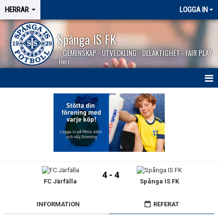
HERRAR
LOGGA IN
Spånga IS FK
- GEMENSKAP - UTVECKLING - DELAKTIGHET - FAIR PLAY
Herr
HEM
NYHETER
SÄSONGEN 2026
KALENDER
4 - 4
FC Järfälla
Spånga IS FK
MATCHER
BILDGALLERI
INFORMATION
REFERAT