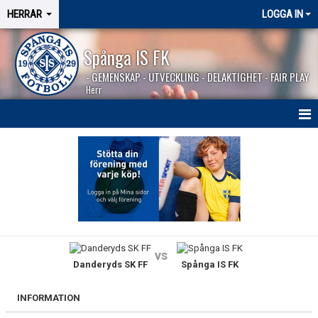
HERRAR
LOGGA IN
Spånga IS FK
- GEMENSKAP - UTVECKLING - DELAKTIGHET - FAIR PLAY
Herr
HEM
NYHETER
SÄSONGEN 2026
KALENDER
vs
Danderyds SK FF
Spånga IS FK
MATCHER
BILDGALLERI
INFORMATION