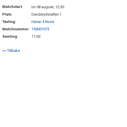
ARKIV 2024-23
Matchstart:
lör 08 augusti, 12:30
Plats:
Danderydsvallen 1
ARKIV 2022-20
Tävling:
Herrar 4 Norra
Matchnummer:
150001073
ARKIV 2019-17
Samling:
11:00
DOKUMENT
<< Tillbaka
KONTAKT