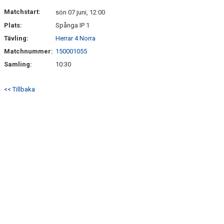
ARKIV 2024-23
Matchstart:
sön 07 juni, 12:00
Plats:
Spånga IP 1
ARKIV 2022-20
Tävling:
Herrar 4 Norra
Matchnummer:
150001055
ARKIV 2019-17
Samling:
10:30
DOKUMENT
<< Tillbaka
KONTAKT