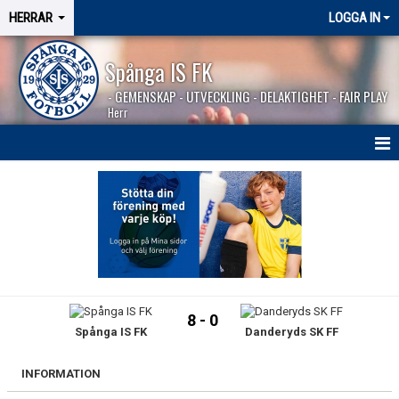
HERRAR
LOGGA IN
Spånga IS FK
- GEMENSKAP - UTVECKLING - DELAKTIGHET - FAIR PLAY
Herr
HEM
NYHETER
SÄSONGEN 2026
KALENDER
8 - 0
Spånga IS FK
Danderyds SK FF
MATCHER
BILDGALLERI
INFORMATION