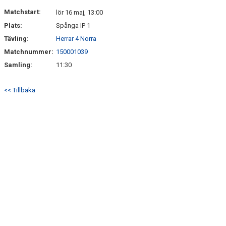
ARKIV 2024-23
Matchstart:
lör 16 maj, 13:00
Plats:
Spånga IP 1
ARKIV 2022-20
Tävling:
Herrar 4 Norra
Matchnummer:
150001039
ARKIV 2019-17
Samling:
11:30
DOKUMENT
<< Tillbaka
KONTAKT