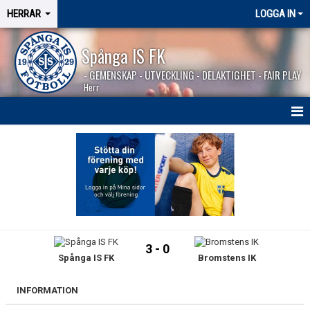
HERRAR
LOGGA IN
Spånga IS FK
- GEMENSKAP - UTVECKLING - DELAKTIGHET - FAIR PLAY
Herr
HEM
NYHETER
SÄSONGEN 2026
KALENDER
3 - 0
Spånga IS FK
Bromstens IK
MATCHER
BILDGALLERI
INFORMATION