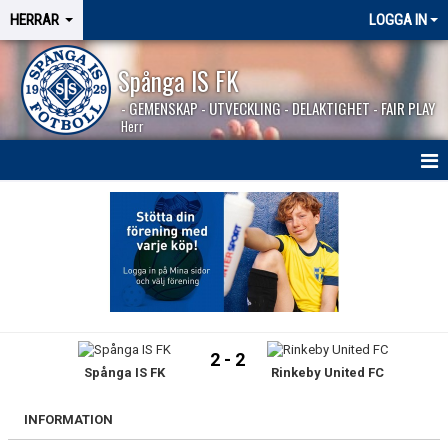
HERRAR
LOGGA IN
Spånga IS FK
- GEMENSKAP - UTVECKLING - DELAKTIGHET - FAIR PLAY
Herr
HEM
NYHETER
SÄSONGEN 2026
KALENDER
2 - 2
Spånga IS FK
Rinkeby United FC
MATCHER
BILDGALLERI
INFORMATION