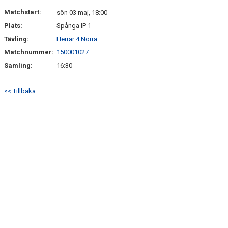
ARKIV 2024-23
Matchstart:
sön 03 maj, 18:00
Plats:
Spånga IP 1
ARKIV 2022-20
Tävling:
Herrar 4 Norra
Matchnummer:
150001027
ARKIV 2019-17
Samling:
16:30
DOKUMENT
<< Tillbaka
KONTAKT