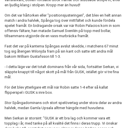
en ljudlig klang i stolpen. Kropp mer än huvud!
Om det var hårtorken eller "positionsjusteringen", det blev en helt annan
match i andra halvlek, Spånga tog över mittfältet och kunde fördela
spelet framåt. En bidragande orsak var när Robin Palacios kom in som
offensiv fältare, han matade Samuel Svenlén på topp med bollar,
tillsammans utgjorde de en vass murbräcka framåt.
Fast det var på kanterna Spångas avslut skedde, i matchens 67 minut
tog sig återigen Wilonjda fram på sin kant och satte sitt andra mål
bakom William Gustafsson till 1-3.
- I detta läge var det totalt dominans från vår sida, fortsätter Serkan, vi
släppte knappt till något skott på mål från GUSK, istället gör vi tre fina
mål.
För det blev ytterligare ett mål när Robin satte 1-4 efter så kallat
flipperspel i GUSK:s inre box.
Stor Spångadominans och stort spelövertag under stora delar av andra
halvlek, medan Gamla Upsala alltmer hängde med huvudena.
Men Serkan är storsint: "GUSK är ett bra lag och kommer vara ett
topplag i år, med tanke på all kvalité det finns i deras trupp. Vi önskar