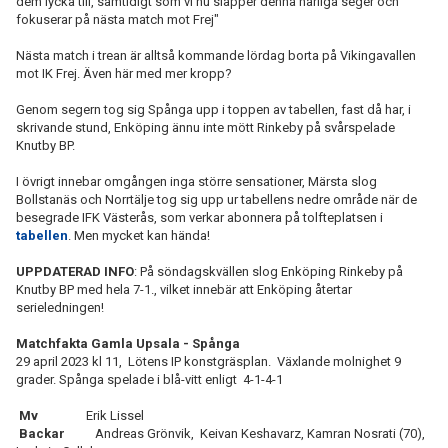
dem lycka till, samtidigt som vi nu släpper denna härliga seger och
fokuserar på nästa match mot Frej"
Nästa match i trean är alltså kommande lördag borta på Vikingavallen
mot IK Frej. Även här med mer kropp?
Genom segern tog sig Spånga upp i toppen av tabellen, fast då har, i
skrivande stund, Enköping ännu inte mött Rinkeby på svårspelade
Knutby BP.
I övrigt innebar omgången inga större sensationer, Märsta slog
Bollstanäs och Norrtälje tog sig upp ur tabellens nedre område när de
besegrade IFK Västerås, som verkar abonnera på tolfteplatsen i
tabellen
. Men mycket kan hända!
UPPDATERAD INFO
: På söndagskvällen slog Enköping Rinkeby på
Knutby BP med hela 7-1., vilket innebär att Enköping återtar
serieledningen!
Matchfakta Gamla Upsala - Spånga
29 april 2023 kl 11, Lötens IP konstgräsplan. Växlande molnighet 9
grader. Spånga spelade i blå-vitt enligt 4-1-4-1
Mv
Erik Lissel
Backar
Andreas Grönvik, Keivan Keshavarz, Kamran Nosrati (70),