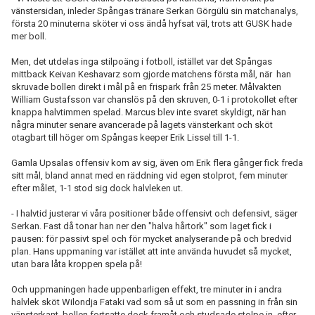
vänstersidan, inleder Spångas tränare Serkan Görgülü sin matchanalys,
första 20 minuterna sköter vi oss ändå hyfsat väl, trots att GUSK hade
mer boll.
Men, det utdelas inga stilpoäng i fotboll, istället var det Spångas
mittback Keivan Keshavarz som gjorde matchens första mål, när han
skruvade bollen direkt i mål på en frispark från 25 meter. Målvakten
William Gustafsson var chanslös på den skruven, 0-1 i protokollet efter
knappa halvtimmen spelad. Marcus blev inte svaret skyldigt, när han
några minuter senare avancerade på lagets vänsterkant och sköt
otagbart till höger om Spångas keeper Erik Lissel till 1-1.
Gamla Upsalas offensiv kom av sig, även om Erik flera gånger fick freda
sitt mål, bland annat med en räddning vid egen stolprot, fem minuter
efter målet, 1-1 stod sig dock halvleken ut.
- I halvtid justerar vi våra positioner både offensivt och defensivt, säger
Serkan. Fast då tonar han ner den "halva hårtork" som laget fick i
pausen: för passivt spel och för mycket analyserande på och bredvid
plan. Hans uppmaning var istället att inte använda huvudet så mycket,
utan bara låta kroppen spela på!
Och uppmaningen hade uppenbarligen effekt, tre minuter in i andra
halvlek sköt Wilondja Fataki vad som så ut som en passning in från sin
vänsterkant, bollen fortsatte dock framåt och studsade stolpe in, efter