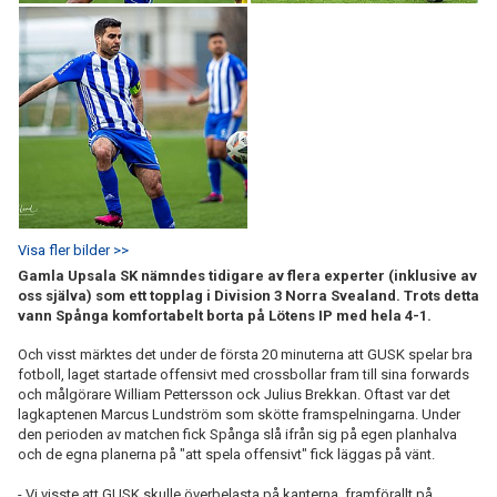
Visa fler bilder >>
Gamla Upsala SK nämndes tidigare av flera experter (inklusive av
oss själva) som ett topplag i Division 3 Norra Svealand. Trots detta
vann Spånga komfortabelt borta på Lötens IP med hela 4-1.
Och visst märktes det under de första 20 minuterna att GUSK spelar bra
fotboll, laget startade offensivt med crossbollar fram till sina forwards
och målgörare William Pettersson ock Julius Brekkan. Oftast var det
lagkaptenen Marcus Lundström som skötte framspelningarna. Under
den perioden av matchen fick Spånga slå ifrån sig på egen planhalva
och de egna planerna på "att spela offensivt" fick läggas på vänt.
- Vi visste att GUSK skulle överbelasta på kanterna, framförallt på