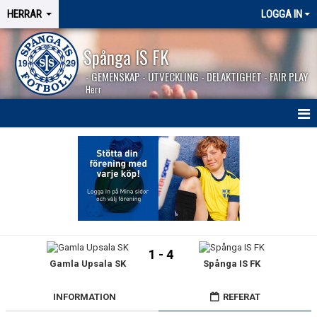
HERRAR
LOGGA IN
Spånga IS FK
- GEMENSKAP - UTVECKLING - DELAKTIGHET - FAIR PLAY
Herr
HEM
NYHETER
SÄSONGEN 2026
KALENDER
1 - 4
Gamla Upsala SK
Spånga IS FK
MATCHER
BILDGALLERI
INFORMATION
REFERAT