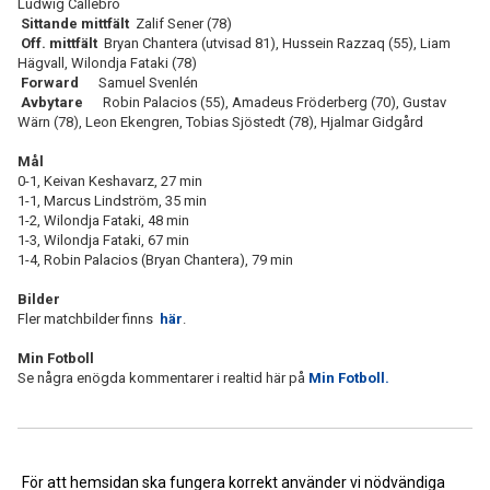
Ludwig Callebro
Sittande mittfält
Zalif Sener (78)
Off. mittfält
Bryan Chantera (utvisad 81), Hussein Razzaq (55), Liam
Hägvall, Wilondja Fataki (78)
Forward
Samuel Svenlén
Avbytare
Robin Palacios (55), Amadeus Fröderberg (70), Gustav
Wärn (78), Leon Ekengren, Tobias Sjöstedt (78), Hjalmar Gidgård
Mål
0-1, Keivan Keshavarz, 27 min
1-1, Marcus Lindström, 35 min
1-2, Wilondja Fataki, 48 min
1-3, Wilondja Fataki, 67 min
1-4, Robin Palacios (Bryan Chantera), 79 min
Bilder
Fler matchbilder finns
här
.
Min Fotboll
Se några enögda kommentarer i realtid här på
Min Fotboll.
<< Tillbaka
För att hemsidan ska fungera korrekt använder vi nödvändiga