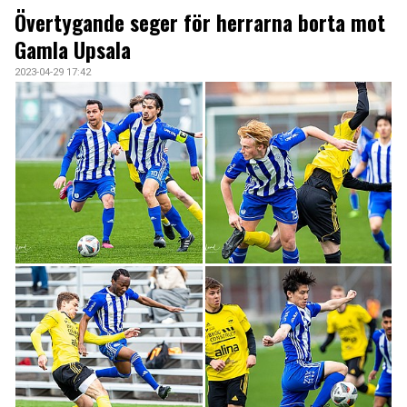
ARKIV 2024-23
Övertygande seger för herrarna borta mot
Gamla Upsala
ARKIV 2022-20
2023-04-29 17:42
ARKIV 2019-17
DOKUMENT
KONTAKT