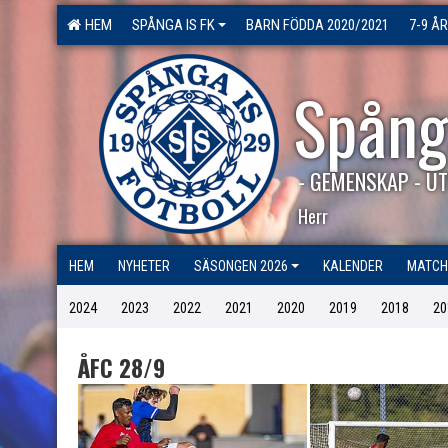
HEM
SPÅNGA IS FK
BARN FÖDDA 2020/2021
7-9 ÅR
Spång
- GEMENSKAP - UT
Herr
HEM
NYHETER
SÄSONGEN 2026
KALENDER
MATCH
2024
2023
2022
2021
2020
2019
2018
20
ÅFC 28/9