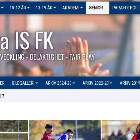
10-12 ÅR
13-19 ÅR
AKADEMI
SENIOR
PARAFOTBOLL
a IS FK
VECKLING - DELAKTIGHET - FAIR PLAY
ER
BILDGALLERI
ARKIV 2024-23
ARKIV 2022-20
ARKIV 2019
17