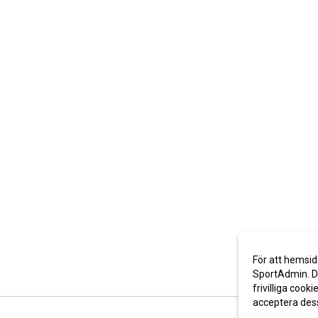
För att hemsid
SportAdmin. De
frivilliga cooki
acceptera des