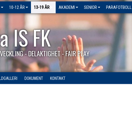
10-12 ÅR
13-19 ÅR
AKADEMI
SENIOR
PARAFOTBOLL
a IS FK
VECKLING - DELAKTIGHET - FAIR PLAY
ILDGALLERI
DOKUMENT
KONTAKT