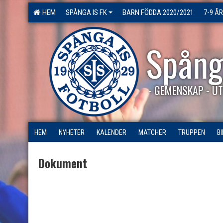
HEM
SPÅNGA IS FK
BARN FÖDDA 2020/2021
7-9 ÅR
Spång
- GEMENSKAP - UT
HEM
NYHETER
KALENDER
MATCHER
TRUPPEN
B
Dokument